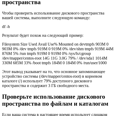
пространства
Чтобы проверить использование дискового пространства
вашей системы, выполните следующую команду:
df -h
Результат будет похож на следующий пример:
Filesystem Size Used Avail Use% Mounted on devtmpfs 903M 0
903M 0% /dev tmpfs 919M 0 919M 0% /dev/shm tmpfs 919M 44M
876M 5% /run tmpfs 919M 0 919M 0% /sys/fs/cgroup
/dev/mapper/centos-root 14G 11G 3.0G 79% / /dev/sda1 1014M
330M 685M 33% /boot tmpfs 184M 0 184M 0% /run/user/1000
Этот вывод указывает на то, что основное запоминающее
устройство системы (/dev/mapper/centos-root) в корневом
каталоге (/) использует 79% доступного дискового
пространства и содержит 3 ГБ свободного места.
Проверьте использование дискового
пространства по файлам и каталогам
Если ваша система в настоящее время использует слишком