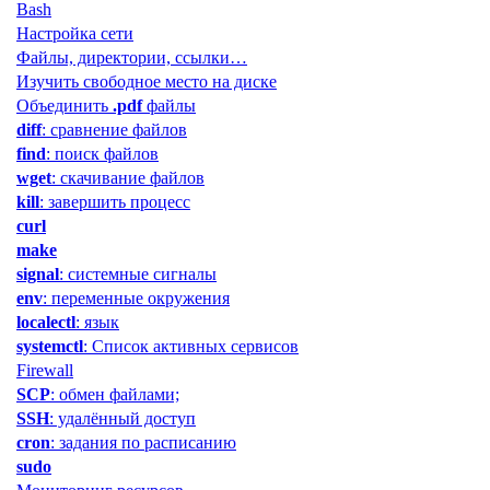
Bash
Настройка сети
Файлы, директории, ссылки…
Изучить свободное место на диске
Объединить
.pdf
файлы
diff
: сравнение файлов
find
: поиск файлов
wget
: скачивание файлов
kill
: завершить процесс
curl
make
signal
: системные сигналы
env
: переменные окружения
localectl
: язык
systemctl
: Список активных сервисов
Firewall
SCP
: обмен файлами;
SSH
: удалённый доступ
cron
: задания по расписанию
sudo