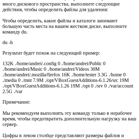
много дискового пространства, выполните следующие
действия, чтобы определить файлы для удаления:
Чтобы определить, какие файлы и каталоги занимают
большую часть места на вашем жестком диске, выполните
команду du.
du -h
Результат будет похож на следующий пример:
132K ./home/andrei/.config 0 ./home/andrei/Public 0
./home/andrei/Music 0 ./home/andrei/Videos 30M
./home/andrei/.mozilla/firefox 16K ./home/tester 3.3G ./home 0
./media 0 ./mnt 7.9M ./opt/VBoxGuestAdditions-6.1.26/src 19M
./opt/VBoxGuestAdditions-6.1.26 19M ./opt 0 ./srv 0 ./var/account
2.5G ./var
Примечание:
Мы рекомендуем выполнять эту команду только в нерабочее
время, чтобы предотвратить дополнительную нагрузку на ваш
сервер.
Цифры в левом столбце представляют размеры файлов и