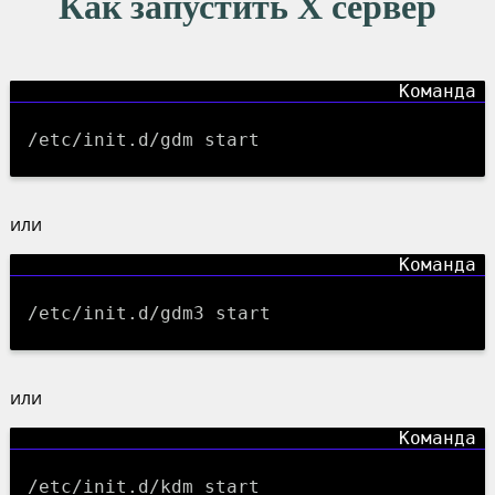
Как запустить X сервер
/etc/init.d/gdm start
или
/etc/init.d/gdm3 start
или
/etc/init.d/kdm start