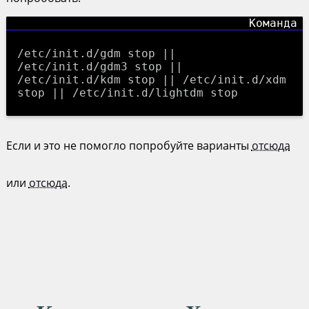
/etc/init.d/gdm stop ||
/etc/init.d/gdm3 stop ||
/etc/init.d/kdm stop || /etc/init.d/xdm
stop || /etc/init.d/lightdm stop
Если и это не помогло попробуйте варианты
отсюда
или
отсюда
.