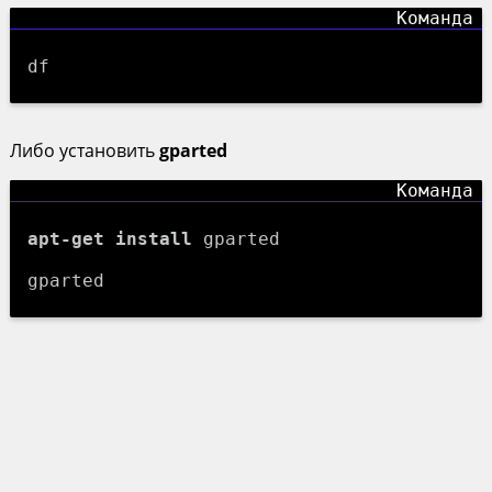
df
Либо установить
gparted
apt-get install
gparted
gparted