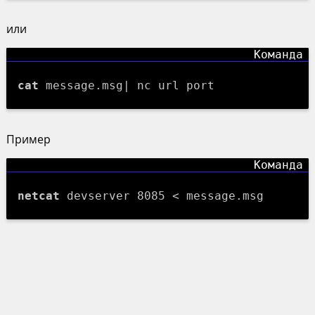
или
cat
message.msg| nc url port
Пример
netcat
devserver 8085 < message.msg