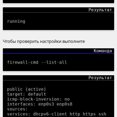
running
Чтобы проверить настройки выполните
firewall-cmd --list-all
public (active)
target: default
icmp-block-inversion: no
interfaces: enp0s3 enp0s8
sources:
services: dhcpv6-client http https ssh