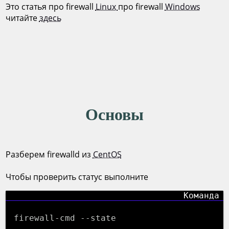
Это статья про firewall
Linux
про firewall
Windows
читайте
здесь
Основы
Разберем firewalld из
CentOS
Чтобы проверить статус выполните
firewall-cmd --state