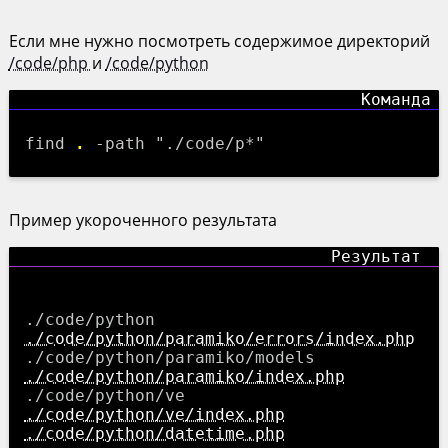
Если мне нужно посмотреть содержимое директорий
/code/php
и
/code/python
find
.
-path "./code/p*"
Пример укороченного результата
./code/python/paramiko/errors/index.php
./code/python/paramiko/index.php
./code/python/ve/index.php
./code/python/datetime.php