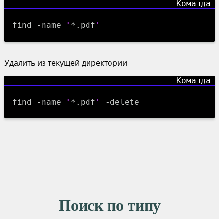
find -name
'
*.pdf
'
Удалить из текущей директории
find -name
'
*.pdf
'
-delete
Поиск по типу