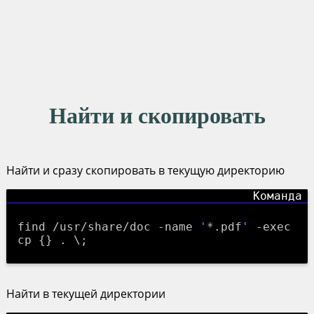
Найти и скопировать
Найти и сразу скопировать в текущую директорию
find /usr/share/doc -name
'
*.pdf
'
-exec
cp {} . \;
Найти в текущей директории