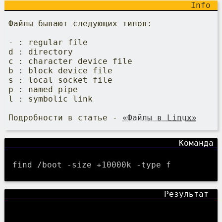
Файлы бывают следующих типов:
- : regular file
d : directory
c : character device file
b : block device file
s : local socket file
p : named pipe
l : symbolic link
Подробности в статье -
«Файлы в Linux»
find /boot -size +10000k -type f