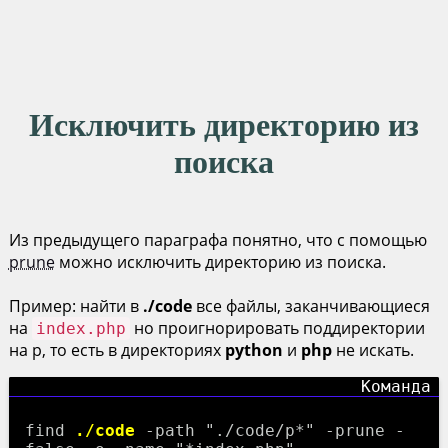
Исключить директорию из
поиска
Из предыдущего параграфа понятно, что с помощью
prune
можно исключить директорию из поиска.
Пример: найти в
./code
все файлы, заканчивающиеся
на
но проигнорировать поддиректории
index.php
на p, то есть в директориях
python
и
php
не искать.
find
./code
-path "./code/p*" -prune -