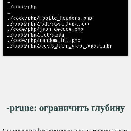
…

./code/php

./code/php/mobile_headers.php
./code/php/external_func.php
./code/php/json_decode.php
./code/php/index.php
./code/php/random_int.php
./code/php/check_http_user_agent.php
-prune
: ограничить глубину
С помощью
path
можно посмотреть содержимое всех