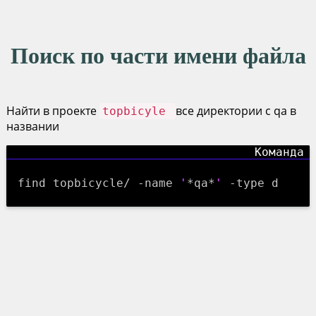
Поиск по части имени файла
Найти в проекте
все директории с qa в
topbicyle
названии
find topbicycle/ -name
'
*qa*
'
-type d