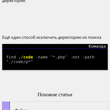
директории.
Ещё один способ исключить директорию из поиска
find
./code
-name
"
*.php
"
-not -path
"./code/p*"
Похожие статьи