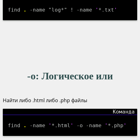
find
.
-name "log*" ! -name
'
*.txt
'
-o
: Логическое или
Найти либо .html либо .php файлы
find
.
-name
'
*.html
'
-o -name
'
*.php
'