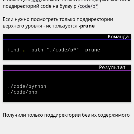
поддиректорий code на букву p
/code/p*
Если нужно посмотреть только поддиректории
верхнего уровня - используется
-prune
find
.
-path "./code/p*" -prune
./code/python

Получили только поддиректории без их содержимого