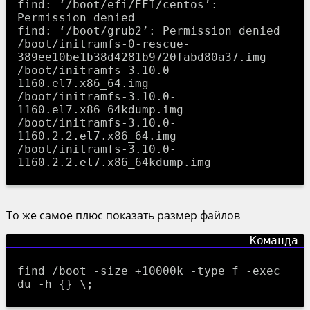
find: ‘/boot/efi/EFI/centos’: 
Permission denied

find: ‘/boot/grub2’: Permission denied

/boot/initramfs-0-rescue-
389ee10be1b38d4281b9720fabd80a37.img

/boot/initramfs-3.10.0-
1160.el7.x86_64.img

/boot/initramfs-3.10.0-
1160.el7.x86_64kdump.img

/boot/initramfs-3.10.0-
1160.2.2.el7.x86_64.img

/boot/initramfs-3.10.0-
То же самое плюс показать размер файлов
find /boot -size +10000k -type f -exec
du -h {} \;