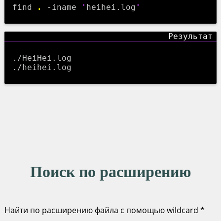
find
.
-iname
'
heihei.log
'
./HeiHei.log
./heihei.log
Поиск по расширению
Найти по расширению файла с помощью wildcard *