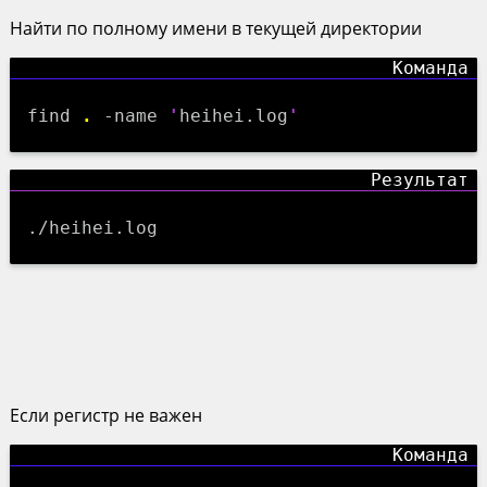
Найти по полному имени в текущей директории
find
.
-name
'
heihei.log
'
./heihei.log
Если регистр не важен