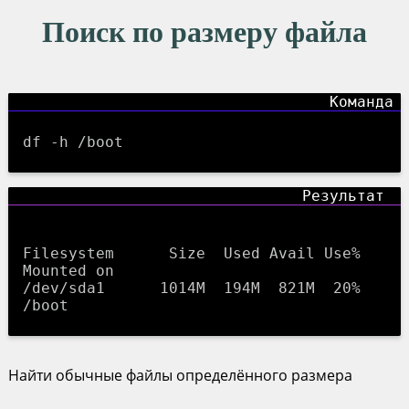
Поиск по размеру файла
df -h /boot
Filesystem      Size  Used Avail Use% 
Mounted on

/dev/sda1      1014M  194M  821M  20% 
Найти обычные файлы определённого размера