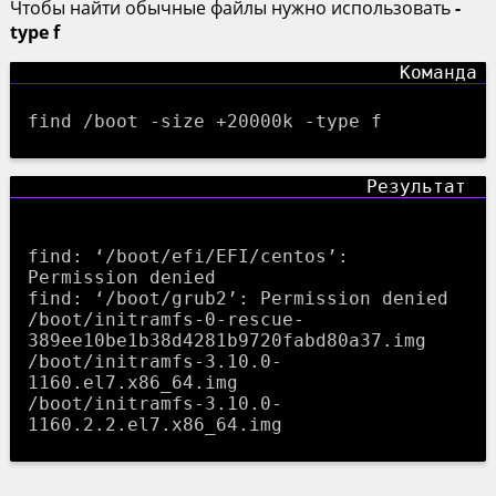
Чтобы найти обычные файлы нужно использовать
-
type f
find /boot -size +20000k -type f
find: ‘/boot/efi/EFI/centos’: 
Permission denied

find: ‘/boot/grub2’: Permission denied

/boot/initramfs-0-rescue-
389ee10be1b38d4281b9720fabd80a37.img

/boot/initramfs-3.10.0-
1160.el7.x86_64.img

/boot/initramfs-3.10.0-