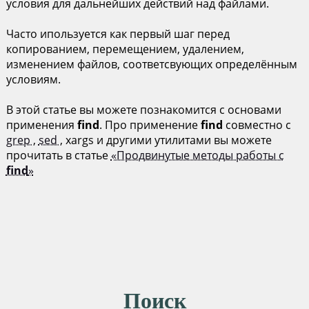
условия для дальнейших действий над файлами.
Часто ипользуется как первый шаг перед
копированием, перемещением, удалением,
изменением файлов, соответсвующих определённым
условиям.
В этой статье вы можете познакомится с основами
применения
find
. Про применение
find
совместно с
grep
,
sed
, xargs и другими утилитами вы можете
прочитать в статье
«Продвинутые методы работы с
find
»
Поиск