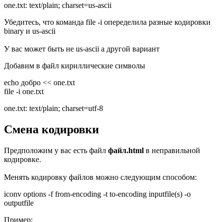
one.txt: text/plain; charset=us-ascii
Убедитесь, что команда file -i опеределила разные кодировки
binary и us-ascii
У вас может быть не us-ascii а другой вариант
Добавим в файл кириллические символы
echo добро << one.txt
file -i one.txt
one.txt: text/plain; charset=utf-8
Смена кодировки
Предположим у вас есть файл
файл.html
в неправильной
кодировке.
Менять кодировку файлов можно следующим способом:
iconv
options
-f
from-encoding
-t
to-encoding
inputfile(s)
-o
outputfile
Пример: