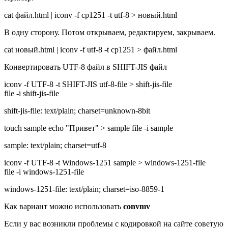
cat файл.html | iconv -f cp1251 -t utf-8 > новый.html
В одну сторону. Потом открываем, редактируем, закрываем.
cat новый.html | iconv -f utf-8 -t cp1251 > файл.html
Конвертировать UTF-8 файл в SHIFT-JIS файл
iconv -f UTF-8 -t SHIFT-JIS utf-8-file > shift-jis-file
file -i shift-jis-file
shift-jis-file: text/plain; charset=unknown-8bit
touch sample echo "Привет" > sample file -i sample
sample: text/plain; charset=utf-8
iconv -f UTF-8 -t Windows-1251 sample > windows-1251-file
file -i windows-1251-file
windows-1251-file: text/plain; charset=iso-8859-1
Как вариант можно использовать
convmv
Если у вас возникли проблемы с кодировкой на сайте советую