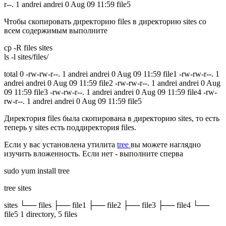
r--. 1 andrei andrei 0 Aug 09 11:59 file5
Чтобы скопировать директорию files в директорию sites со
всем содержимым выполните
cp -R files sites
ls -l sites/files/
total 0 -rw-rw-r--. 1 andrei andrei 0 Aug 09 11:59 file1 -rw-rw-r--. 1
andrei andrei 0 Aug 09 11:59 file2 -rw-rw-r--. 1 andrei andrei 0 Aug
09 11:59 file3 -rw-rw-r--. 1 andrei andrei 0 Aug 09 11:59 file4 -rw-
rw-r--. 1 andrei andrei 0 Aug 09 11:59 file5
Директория files была скопирована в директорию sites, то есть
теперь у sites есть поддиректория files.
Если у вас установлена утилита
tree
вы можете наглядно
изучить вложенность. Если нет - выполните сперва
sudo yum install tree
tree sites
sites └── files ├── file1 ├── file2 ├── file3 ├── file4 └──
file5 1 directory, 5 files