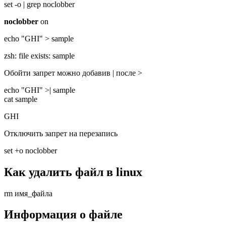
set -o | grep noclobber
noclobber
on
echo "GHI" > sample
zsh: file exists: sample
Обойти запрет можно добавив | после >
echo "GHI" >| sample
cat sample
GHI
Отключить запрет на перезапись
set +o noclobber
Как удалить файл в linux
rm имя_файла
Информация о файле