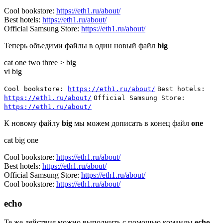
Cool bookstore:
https://eth1.ru/about/
Best hotels:
https://eth1.ru/about/
Official Samsung Store:
https://eth1.ru/about/
Теперь объедими файлы в один новый файл
big
cat one two three > big
vi big
Cool bookstore:
https://eth1.ru/about/
Best hotels:
https://eth1.ru/about/
Official Samsung Store:
https://eth1.ru/about/
К новому файлу
big
мы можем дописать в конец файл
one
cat big one
Cool bookstore:
https://eth1.ru/about/
Best hotels:
https://eth1.ru/about/
Official Samsung Store:
https://eth1.ru/about/
Cool bookstore:
https://eth1.ru/about/
echo
Те же действия можно выполнить с помощью команды
echo