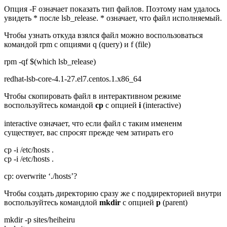
Опция -F означает показать тип файлов. Поэтому нам удалось
увидеть * после lsb_release. * означает, что файл исполняемый.
Чтобы узнать откуда взялся файл можно воспользоваться
командой rpm с опциями q (query) и f (file)
rpm -qf $(which lsb_release)
redhat-lsb-core-4.1-27.el7.centos.1.x86_64
Чтобы скопировать файл в интерактивном режиме
воспользуйтесь командой
cp
с опцией
i
(interactive)
interactive означает, что если файл с таким имененм
существует, вас спросят прежде чем затирать его
cp -i /etc/hosts .
cp -i /etc/hosts .
cp: overwrite ‘./hosts’?
Чтобы создать директорию сразу же с поддиректорией внутри
воспользуйтесь командлой
mkdir
с опцией
p
(parent)
mkdir -p sites/heiheiru