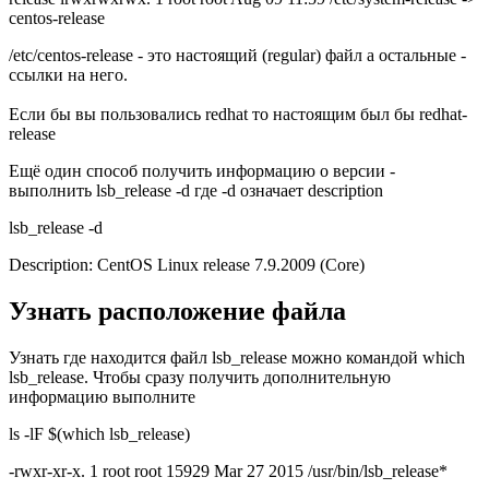
centos-release
/etc/centos-release - это настоящий (regular) файл а остальные -
ссылки на него.
Если бы вы пользовались redhat то настоящим был бы redhat-
release
Ещё один способ получить информацию о версии -
выполнить lsb_release -d где -d означает description
lsb_release -d
Description: CentOS Linux release 7.9.2009 (Core)
Узнать расположение файла
Узнать где находится файл lsb_release можно командой which
lsb_release. Чтобы сразу получить дополнительную
информацию выполните
ls -lF $(which lsb_release)
-rwxr-xr-x. 1 root root 15929 Mar 27 2015 /usr/bin/lsb_release*