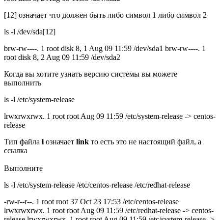
[12] означает что должен быть либо символ 1 либо символ 2
ls -l /dev/sda[12]
brw-rw----. 1 root disk 8, 1 Aug 09 11:59 /dev/sda1 brw-rw----. 1
root disk 8, 2 Aug 09 11:59 /dev/sda2
Когда вы хотите узнать версию системы вы можете
выполнить
ls -l /etc/system-release
lrwxrwxrwx. 1 root root Aug 09 11:59 /etc/system-release -> centos-
release
Тип файла
l
означает
link
то есть это не настоящий файл, а
ссылка
Выполните
ls -l /etc/system-release /etc/centos-release /etc/redhat-release
-rw-r--r--. 1 root root 37 Oct 23 17:53 /etc/centos-release
lrwxrwxrwx. 1 root root Aug 09 11:59 /etc/redhat-release -> centos-
release lrwxrwxrwx. 1 root root Aug 09 11:59 /etc/system-release ->