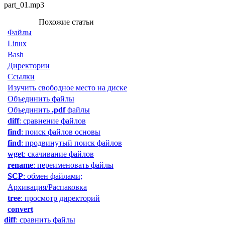
part_01.mp3
Похожие статьи
Файлы
Linux
Bash
Директории
Ссылки
Изучить свободное место на диске
Объединить файлы
Объединить
.pdf
файлы
diff
: сравнение файлов
find
: поиск файлов основы
find
: продвинутый поиск файлов
wget
: скачивание файлов
rename
: переименовать файлы
SCP
: обмен файлами;
Архивация/Распаковка
tree
: просмотр директорий
convert
diff
: сравнить файлы