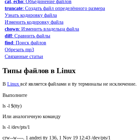
cat
,
echo
: Объединение файлов
truncate
: Создать файл определённого размера
Узнать кодировку файла
Изменить кодировку файла
chown
: Изменить владельца файла
diff
: Сравнить файлы
find
: Поиск файлов
Обрезать mp3
Связанные статьи
Типы файлов в Linux
В
Linux
всё является файлами и tty терминалы не исключение.
Выполните
ls -l $(tty)
Или аналогичную команду
ls -l /dev/pts/1
crw--w----. 1 andrei tty 136, 1 Nov 19 12:43 /dev/pts/1