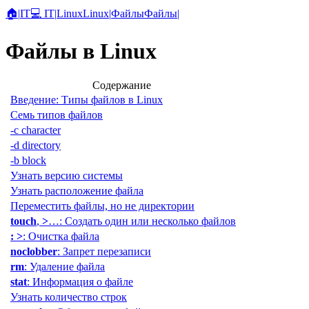
🏠
|
IT
💻 IT
|
Linux
Linux
|
Файлы
Файлы
|
Файлы в Linux
Содержание
Введение: Типы файлов в Linux
Семь типов файлов
-c character
-d directory
-b block
Узнать версию системы
Узнать расположение файла
Переместить файлы, но не директории
touch
,
>
…: Создать один или несколько файлов
: >
: Очистка файла
noclobber
: Запрет перезаписи
rm
: Удаление файла
stat
: Информация о файле
Узнать количество строк