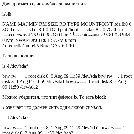
Для просмотра дисков/блоков выполните
lsblk
NAME MAJ:MIN RM SIZE RO TYPE MOUNTPOINT sda 8:0 0
8G 0 disk ├─sda1 8:1 0 1G 0 part /boot └─sda2 8:2 0 7G 0 part
├─centos-root 253:0 0 6.2G 0 lvm / └─centos-swap 253:1 0 820M
0 lvm [SWAP] sr0 11:0 1 57.7M 0 rom
/run/media/andrei/VBox_GAs_6.1.10
Если выполнить
ls -l /dev/sda*
brw-rw----. 1 root disk 8, 0 Aug 09 11:59 /dev/sda brw-rw----. 1 root
disk 8, 1 Aug 09 11:59 /dev/sda1 brw-rw----. 1 root disk 8, 2 Aug
09 11:59 /dev/sda2
Можно убедитсья, что тип файлов
b
. То есть
block
? означает что должен быть один любой символ.
ls -l /dev/sda?
brw-rw----. 1 root disk 8, 1 Aug 09 11:59 /dev/sda1 brw-rw----. 1
root disk 8, 2 Aug 09 11:59 /dev/sda2