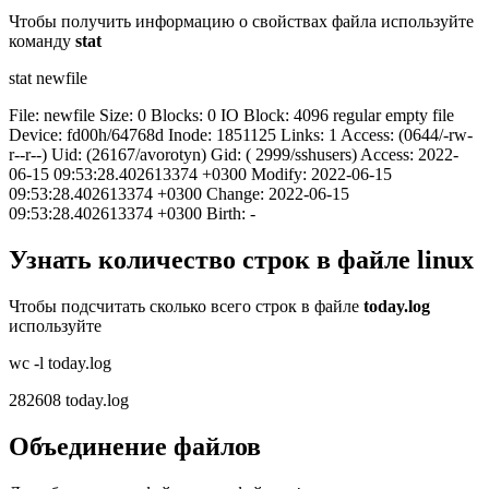
Чтобы получить информацию о свойствах файла используйте
команду
stat
stat newfile
File: newfile Size: 0 Blocks: 0 IO Block: 4096 regular empty file
Device: fd00h/64768d Inode: 1851125 Links: 1 Access: (0644/-rw-
r--r--) Uid: (26167/avorotyn) Gid: ( 2999/sshusers) Access: 2022-
06-15 09:53:28.402613374 +0300 Modify: 2022-06-15
09:53:28.402613374 +0300 Change: 2022-06-15
09:53:28.402613374 +0300 Birth: -
Узнать количество строк в файле linux
Чтобы подсчитать сколько всего строк в файле
today.log
используйте
wc -l today.log
282608 today.log
Объединение файлов