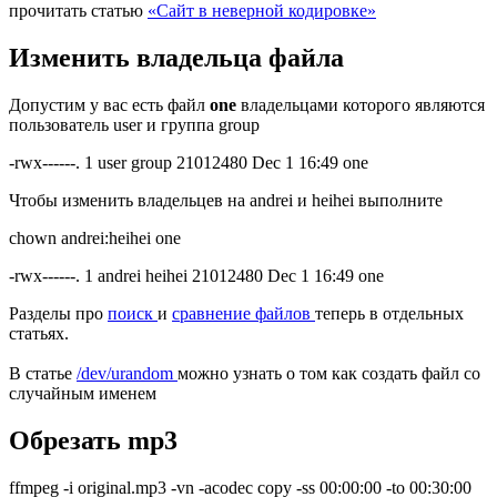
прочитать статью
«Сайт в неверной кодировке»
Изменить владельца файла
Допустим у вас есть файл
one
владельцами которого являются
пользователь user и группа group
-rwx------. 1 user group 21012480 Dec 1 16:49
one
Чтобы изменить владельцев на andrei и heihei выполните
chown andrei:heihei one
-rwx------. 1 andrei heihei 21012480 Dec 1 16:49
one
Разделы про
поиск
и
сравнение файлов
теперь в отдельных
статьях.
В статье
/dev/urandom
можно узнать о том как создать файл со
случайным именем
Обрезать mp3
ffmpeg -i original.mp3 -vn -acodec copy -ss 00:00:00 -to 00:30:00