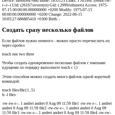
Device: fd00h/64768d Inode: 1851125 Links: 1 Access: (0644/-rw-
r--r--) Uid: (26167/avorotyn) Gid: ( 2999/sshusers) Access: 1975-
07-15 00:00:00.000000000 +0200 Modify: 1975-07-15
00:00:00.000000000 +0200 Change: 2022-06-15
10:05:27.686885410 +0300 Birth: -
Создать сразу несколько файлов
Если файлов нужно немного - можно просто перечислить их
через пробел
touch one two three
Чтобы создать одновременно несколько файлов с именами
идущими по порядку выполните touch с {}
Этим способом можно создать много файлов одной короткой
командой.
touch files/file{1..5}
ls -l files
-rw-rw-r--. 1 andrei andrei 0 Aug 09 11:59 file1 -rw-rw-r--. 1 andrei
andrei 0 Aug 09 11:59 file2 -rw-rw-r--. 1 andrei andrei 0 Aug 09
11:59 file3 -rw-rw-r--. 1 andrei andrei 0 Aug 09 11:59 file4 -rw-rw-