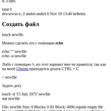
ls -l sites
total 0
drwxrwxr-x. 2 andrei andrei 6 Nov 19 13:40 heiheiru
Создать файл
touch newfile
Можно сделать это с помощью
echo
echo "" newfile
echo -n newfile
Либо с помощью
>
, но этот вариант мне не нравится, так как
на моей
Ubuntu
приходится делать CTRL + C
> newfile
Задать дату
touch -d '15 July 1975' newfile
stat newfile
File: newfile Size: 0 Blocks: 0 IO Block: 4096 regular empty file