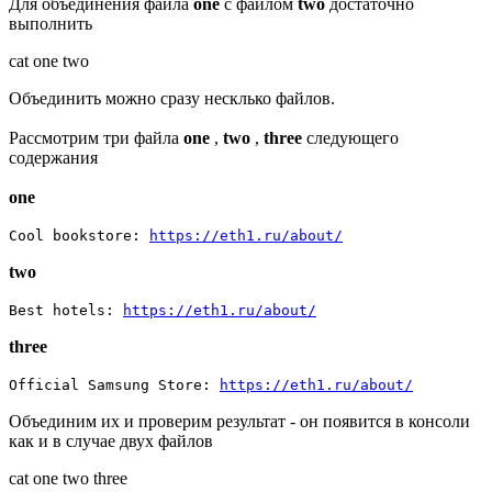
Для объединения файла
one
с файлом
two
достаточно
выполнить
cat one two
Объединить можно сразу несклько файлов.
Рассмотрим три файла
one
,
two
,
three
следующего
содержания
one
Cool bookstore:
https://eth1.ru/about/
two
Best hotels:
https://eth1.ru/about/
three
Official Samsung Store:
https://eth1.ru/about/
Объединим их и проверим результат - он появится в консоли
как и в случае двух файлов
cat one two three