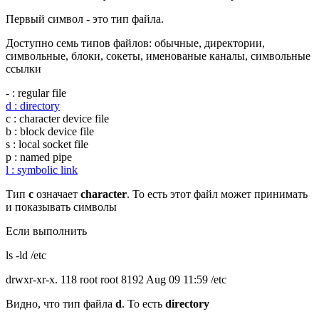
Первый символ - это тип файла.
Доступно семь типов файлов: обычные, директории,
символьные, блоки, сокеты, именованые каналы, символьные
ссылки
- : regular file
d : directory
c : character device file
b : block device file
s : local socket file
p : named pipe
l : symbolic link
Тип
c
означает
character
. То есть этот файл может принимать
и показывать символы
Если выполнить
ls -ld /etc
drwxr-xr-x. 118 root root 8192 Aug 09 11:59 /etc
Видно, что тип файла
d
. То есть
directory