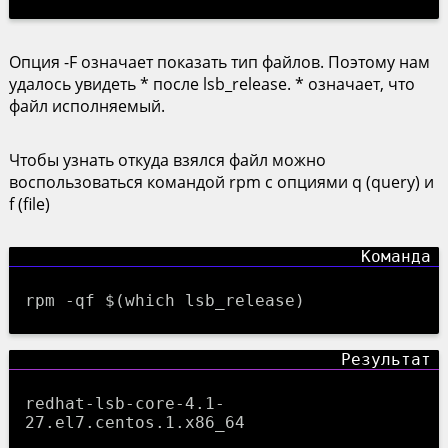
Опция -F означает показать тип файлов. Поэтому нам
удалось увидеть * после lsb_release. * означает, что
файл исполняемый.
Чтобы узнать откуда взялся файл можно
воспользоваться командой rpm с опциями q (query) и
f (file)
rpm -qf $(which lsb_release)
redhat-lsb-core-4.1-
27.el7.centos.1.x86_64