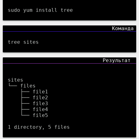
sudo yum install tree
tree sites
sites

└── files

    ├── file1

    ├── file2

    ├── file3

    ├── file4

    └── file5
