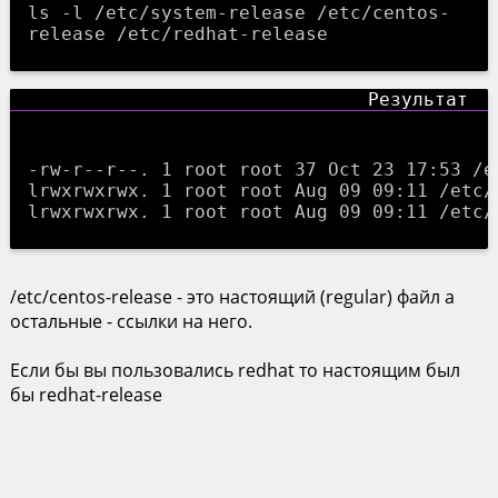
ls -l /etc/system-release /etc/centos-
release /etc/redhat-release
-rw-r--r--. 1 root root 37 Oct 23 17:53 /et
lrwxrwxrwx. 1 root root Aug 09 09:11 /etc/
/etc/centos-release - это настоящий (regular) файл а
остальные - ссылки на него.
Если бы вы пользовались redhat то настоящим был
бы redhat-release