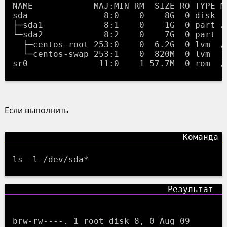
NAME            MAJ:MIN RM  SIZE RO TYPE MO
sda               8:0    0    8G  0 disk 

├─sda1            8:1    0    1G  0 part /b
└─sda2            8:2    0    7G  0 part 

  ├─centos-root 253:0    0  6.2G  0 lvm  /

  └─centos-swap 253:1    0  820M  0 lvm  [S
Если выполнить
ls -l /dev/sda*
brw-rw----. 1 root disk 8, 0 Aug 09 