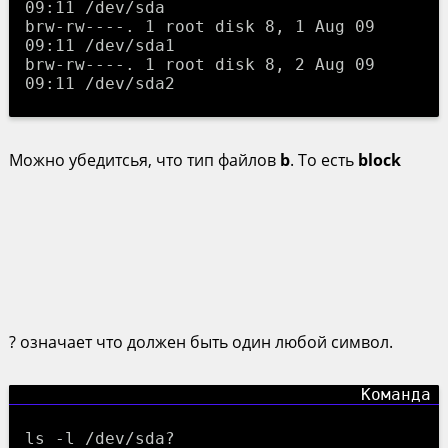
09:11 /dev/sda

brw-rw----. 1 root disk 8, 1 Aug 09 
09:11 /dev/sda1

brw-rw----. 1 root disk 8, 2 Aug 09 
Можно убедитсья, что тип файлов
b
. То есть
block
? означает что должен быть один любой символ.
ls -l /dev/sda?