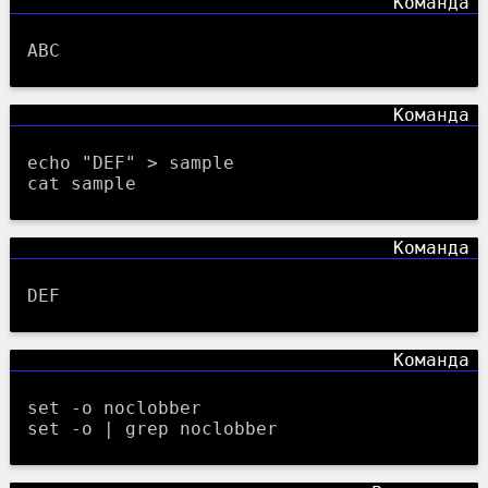
ABC
echo "DEF" > sample
cat sample
DEF
set -o noclobber
set -o | grep noclobber