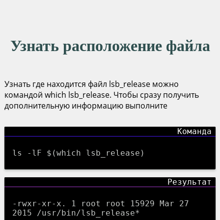
Узнать расположение файла
Узнать где находится файл lsb_release можно
командой which lsb_release. Чтобы сразу получить
дополнительную информацию выполните
ls -lF $(which lsb_release)
-rwxr-xr-x. 1 root root 15929 Mar 27
2015 /usr/bin/lsb_release*