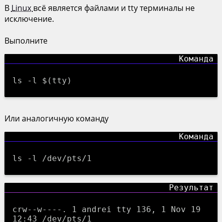
В
Linux
всё является файлами и tty терминалы не
исключение.
Выполните
ls -l $(tty)
Или аналогичную команду
ls -l /dev/pts/1
crw--w----. 1 andrei tty 136, 1 Nov 19
12:43 /dev/pts/1