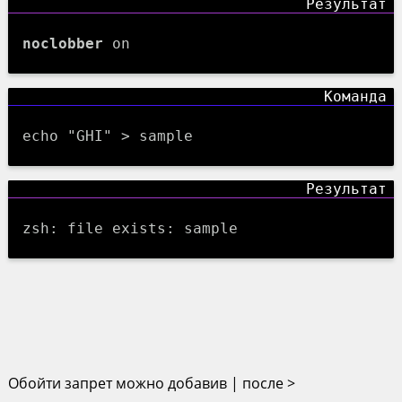
noclobber
on
echo "GHI" > sample
zsh: file exists: sample
Обойти запрет можно добавив | после >