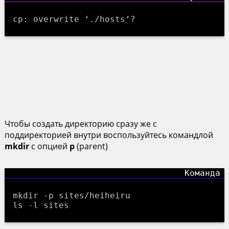
cp: overwrite ‘./hosts’?
Чтобы создать директорию сразу же с
поддиректорией внутри воспользуйтесь командлой
mkdir
с опцией
p
(parent)
mkdir -p sites/heiheiru
ls -l sites