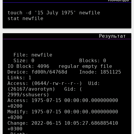
touch -d '15 July 1975' newfile
stat newfile
  File: newfile

  Size: 0         	Blocks: 0          
IO Block: 4096   regular empty file

Device: fd00h/64768d	Inode: 1851125     
Links: 1

Access: (0644/-rw-r--r--)  Uid: 
(26167/avorotyn)   Gid: ( 
2999/sshusers)

Access: 1975-07-15 00:00:00.000000000 
+0200

Modify: 1975-07-15 00:00:00.000000000 
+0200

Change: 2022-06-15 10:05:27.686885410 
+0300
