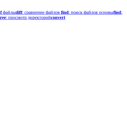
f
файлы
diff
: сравнение файлов
find
: поиск файлов основы
find
:
tree
: просмотр директорий
convert