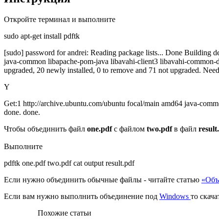
Откройте терминал и выполните
sudo apt-get install pdftk
[sudo] password for andrei: Reading package lists... Done Building dep
java-common libapache-pom-java libavahi-client3 libavahi-common-dat
upgraded, 20 newly installed, 0 to remove and 71 not upgraded. Need 
Y
Get:1 http://archive.ubuntu.com/ubuntu focal/main amd64 java-common a
done. done.
Чтобы объединить файл
one.pdf
с файлом
two.pdf
в файл
result
Выполните
pdftk one.pdf two.pdf cat output result.pdf
Если нужно объединить обычные файлы - читайте статью
«Объ
Если вам нужно выполнить объединение под
Windows
то скач
Похожие статьи