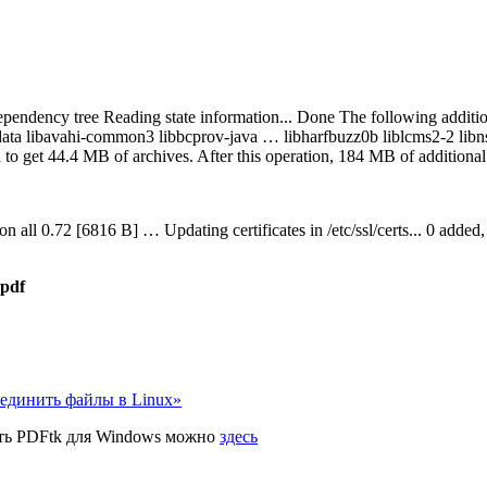
endency tree Reading state information... Done The following additional
a libavahi-common3 libbcprov-java … libharfbuzz0b liblcms2-2 libnspr
to get 44.4 MB of archives. After this operation, 184 MB of additional
ll 0.72 [6816 B] … Updating certificates in /etc/ssl/certs... 0 added, 
.pdf
единить файлы в Linux»
ать PDFtk для Windows можно
здесь