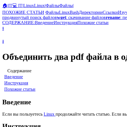
🏠
|
IT
💻 IT
|
Linux
Linux
|
Файлы
Файлы
|
ПОХОЖИЕ СТАТЬИ
Файлы
Linux
Bash
Директории
Ссылки
Изуч
продвинутый поиск файлов
wget
: скачивание файлов
rename
: п
СОДЕРЖАНИЕ:
Введение
Инструкция
Похожие статьи
⭱
⭳
Объединить два pdf файла в о
Содержание
Введение
Инструкция
Похожие статьи
Введение
Если вы пользуетесь
Linux
продолжайте читать статью. Если в
Инструкция