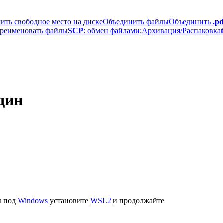
ить свободное место на диске
Объединить файлы
Объединить
.pd
ереименовать файлы
SCP
: обмен файлами;
Архивация/Распаковка
дин
ы под
Windows
установите
WSL2
и продолжайте