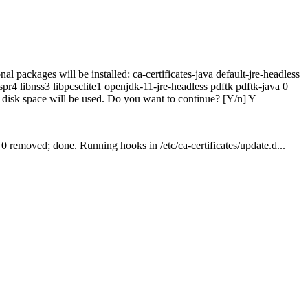
 packages will be installed: ca-certificates-java default-jre-headless
4 libnss3 libpcsclite1 openjdk-11-jre-headless pdftk pdftk-java 0
 disk space will be used. Do you want to continue? [Y/n] Y
0 removed; done. Running hooks in /etc/ca-certificates/update.d...