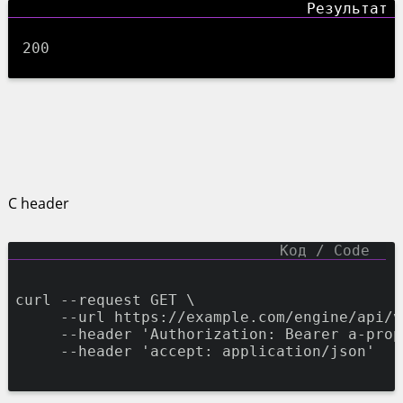
200
С header
curl 
--request
 GET 
\
--url
 https://example.com/engine/api/v
--header
'
Authorization: Bearer a-prop
--header
'
accept: application/json
'