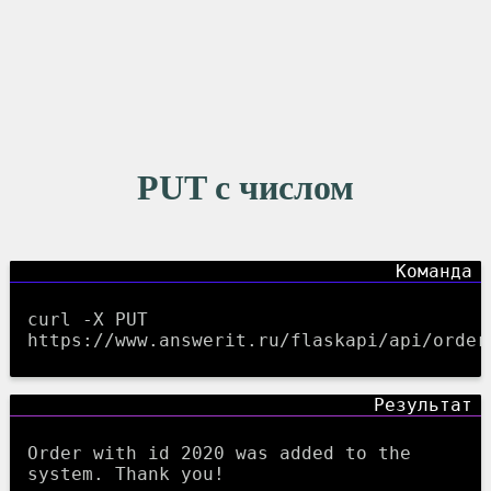
PUT с числом
curl -X PUT
https://www.answerit.ru/flaskapi/api/order
Order with id 2020 was added to the
system. Thank you!