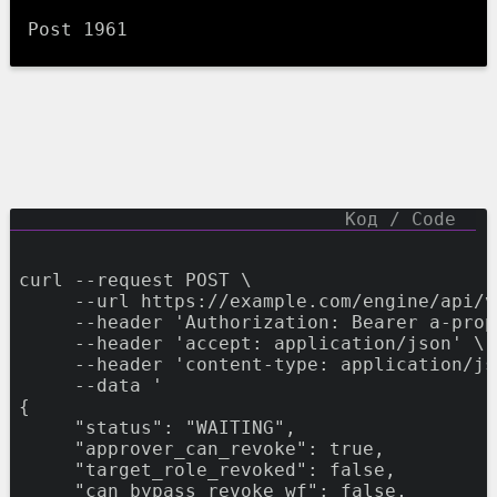
Post 1961
curl --request POST \
     --url https://example.com/engine/api/v
     --header 
'
Authorization: Bearer a-prop
     --header 
'
accept: application/json
'
 \
     --header 
'
content-type: application/js
     --data 
'
{
"
status
"
: 
"
WAITING
"
,

"
approver_can_revoke
"
: 
true
,

"
target_role_revoked
"
: 
false
,

"
can_bypass_revoke_wf
"
: 
false
,
