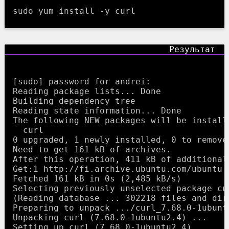
sudo yum install -y curl
[sudo] password for andrei: 

Reading package lists... Done

Building dependency tree       

Reading state information... Done

The following NEW packages will be installe
  curl

0 upgraded, 1 newly installed, 0 to remove
Need to get 161 kB of archives.

After this operation, 411 kB of additional
Get:1 http://fi.archive.ubuntu.com/ubuntu 
Fetched 161 kB in 0s (2,485 kB/s)

Selecting previously unselected package cur
(Reading database ... 302218 files and dir
Preparing to unpack .../curl_7.68.0-1ubuntu
Unpacking curl (7.68.0-1ubuntu2.4) ...

Setting up curl (7.68.0-1ubuntu2.4) ...
