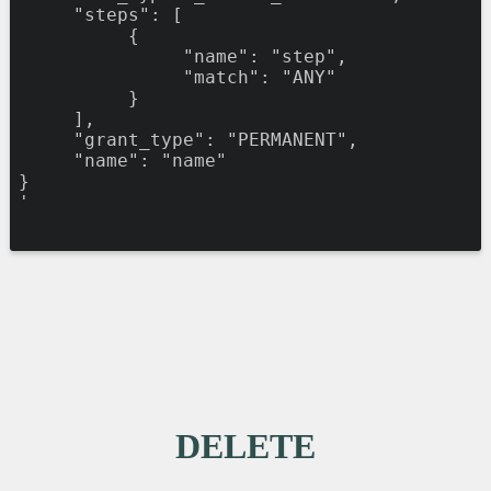
"
steps
"
: 
[
{
"
name
"
: 
"
step
"
,

"
match
"
: 
"
ANY
"
}
]
,

"
grant_type
"
: 
"
PERMANENT
"
,

"
name
"
: 
"
name
"
}
'
DELETE