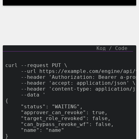
curl 
--request
 PUT 
\
--url
 https://example.com/engine/api/v
--header
'
Authorization: Bearer a-prop
--header
'
accept: application/json
'
\
--header
'
content-type: application/js
--data
'
{
     "status": "WAITING",
     "approver_can_revoke": true,
     "target_role_revoked": false,
     "can_bypass_revoke_wf": false,
     "name": "name"
}