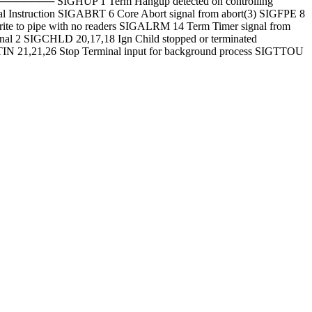
SIGHUP 1 Term Hangup detected on controlling
gal Instruction SIGABRT 6 Core Abort signal from abort(3) SIGFPE 8
ite to pipe with no readers SIGALRM 14 Term Timer signal from
al 2 SIGCHLD 20,17,18 Ign Child stopped or terminated
TIN 21,21,26 Stop Terminal input for background process SIGTTOU