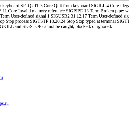
───────────────────────────────────────────────── 
from keyboard SIGQUIT 3 Core Quit from keyboard SIGILL 4 Core Ille
 11 Core Invalid memory reference SIGPIPE 13 Term Broken pipe: wr
rm User-defined signal 1 SIGUSR2 31,12,17 Term User-defined sign
p Stop process SIGTSTP 18,20,24 Stop Stop typed at terminal SIGT
SIGKILL and SIGSTOP cannot be caught, blocked, or ignored.