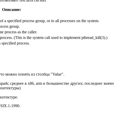
позволяют послать сигнал
Описание:
of a specified process group, or to all processes on the system.
rocess group.
e process as the caller.
 process. (This is the system call used to implement pthread_kill(3).)
 specified process.
то можно понять из столбца "Value".
park; среднее в x86, arm и большинстве других; последнее значен
архитектуры)
рхитектуре.
SIX.1-1990.