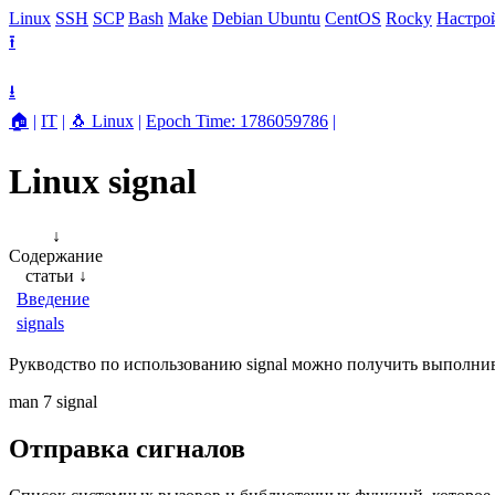
Linux
SSH
SCP
Bash
Make
Debian
Ubuntu
CentOS
Rocky
Настро
⭱
⭳
🏠
|
IT
|
🐧 Linux
|
Epoch Time: 1786059786
|
Linux signal
↓
Содержание
статьи
↓
Введение
signals
Рукводство по использованию signal можно получить выполни
man 7 signal
Отправка сигналов