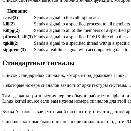
Список системных вызовов и библиотечных функций, которое 
Название:
raise(3)
Sends a signal to the calling thread.
kill(2)
Sends a signal to a specified process, to all members 
killpg(2)
Sends a signal to all of the members of a specified p
pthread_kill(3)
Sends a signal to a specified POSIX thread in the sam
tgkill(2)
Sends a signal to a specified thread within a specific
sigqueue(3)
Sends a real-time signal with accompanying data to a
Стандартные сигналы
Список стандартных сигналов, которые поддерживает Linux.
Некоторые номера сигналов зависят от архитектуры системы. Э
Там где даны три значения первое обычно работает в alpha или s
Linux kernel source если вам нужны номера сигналов для этой 
Буква A - показывает, что такой сигнал отсутствует в данной а
Сигналы, которые были описаны в оригинальном стандарте PO