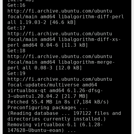
Get:16 
http://fi.archive.ubuntu.com/ubuntu 
focal/main amd64 libalgorithm-diff-perl 
all 1.19.03-2 [46.6 kB]

Get:17 
http://fi.archive.ubuntu.com/ubuntu 
focal/main amd64 libalgorithm-diff-xs-
perl amd64 0.04-6 [11.3 kB]

Get:18 
http://fi.archive.ubuntu.com/ubuntu 
focal/main amd64 libalgorithm-merge-
perl all 0.08-3 [12.0 kB]

Get:19 
http://fi.archive.ubuntu.com/ubuntu 
focal-updates/multiverse amd64 
virtualbox-qt amd64 6.1.26-dfsg-
3~ubuntu1.20.04.2 [21.7 MB]

Fetched 55.4 MB in 8s (7,184 kB/s)                                                                                        

Preconfiguring packages ...

(Reading database ... 197122 files and 
directories currently installed.)

Removing virtualbox-6.1 (6.1.28-
147628~Ubuntu~eoan) ...
