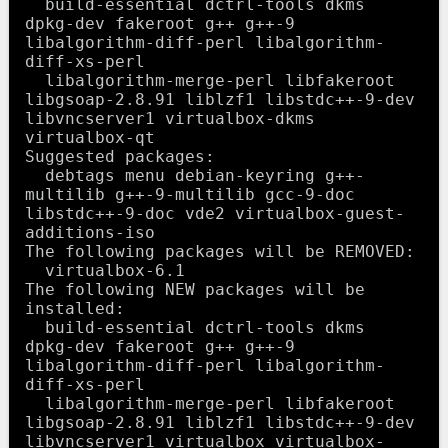
  build-essential dctrl-tools dkms 
dpkg-dev fakeroot g++ g++-9 
libalgorithm-diff-perl libalgorithm-
diff-xs-perl

  libalgorithm-merge-perl libfakeroot 
libgsoap-2.8.91 liblzf1 libstdc++-9-dev 
libvncserver1 virtualbox-dkms 
virtualbox-qt

Suggested packages:

  debtags menu debian-keyring g++-
multilib g++-9-multilib gcc-9-doc 
libstdc++-9-doc vde2 virtualbox-guest-
additions-iso

The following packages will be REMOVED:

  virtualbox-6.1

The following NEW packages will be 
installed:

  build-essential dctrl-tools dkms 
dpkg-dev fakeroot g++ g++-9 
libalgorithm-diff-perl libalgorithm-
diff-xs-perl

  libalgorithm-merge-perl libfakeroot 
libgsoap-2.8.91 liblzf1 libstdc++-9-dev 
libvncserver1 virtualbox virtualbox-