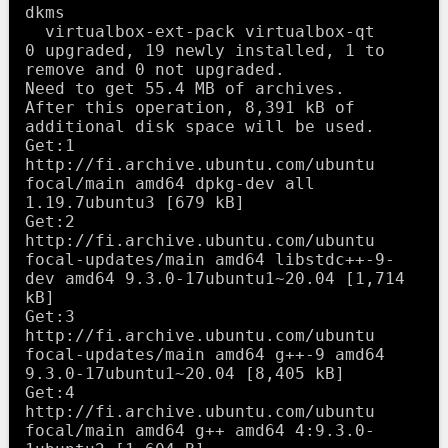
dkms

  virtualbox-ext-pack virtualbox-qt

0 upgraded, 19 newly installed, 1 to 
remove and 0 not upgraded.

Need to get 55.4 MB of archives.

After this operation, 8,391 kB of 
additional disk space will be used.

Get:1 
http://fi.archive.ubuntu.com/ubuntu 
focal/main amd64 dpkg-dev all 
1.19.7ubuntu3 [679 kB]

Get:2 
http://fi.archive.ubuntu.com/ubuntu 
focal-updates/main amd64 libstdc++-9-
dev amd64 9.3.0-17ubuntu1~20.04 [1,714 
kB]

Get:3 
http://fi.archive.ubuntu.com/ubuntu 
focal-updates/main amd64 g++-9 amd64 
9.3.0-17ubuntu1~20.04 [8,405 kB]

Get:4 
http://fi.archive.ubuntu.com/ubuntu 
focal/main amd64 g++ amd64 4:9.3.0-