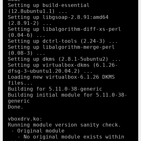
Setting up build-essential 
(12.8ubuntu1.1) ...

Setting up libgsoap-2.8.91:amd64 
(2.8.91-2) ...

Setting up libalgorithm-diff-xs-perl 
(0.04-6) ...

Setting up dctrl-tools (2.24-3) ...

Setting up libalgorithm-merge-perl 
(0.08-3) ...

Setting up dkms (2.8.1-5ubuntu2) ...

Setting up virtualbox-dkms (6.1.26-
dfsg-3~ubuntu1.20.04.2) ...

Loading new virtualbox-6.1.26 DKMS 
files...

Building for 5.11.0-38-generic

Building initial module for 5.11.0-38-
generic

Done.

vboxdrv.ko:

Running module version sanity check.

 - Original module

   - No original module exists within 