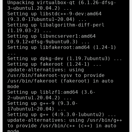
Unpacking virtualbox-qt (6.1.26-dfsg-
3~ubuntu1.20.04.2) ...

Setting up libstdc++-9-dev:amd64 
(9.3.0-17ubuntu1~20.04) ...

Setting up libalgorithm-diff-perl 
(1.19.03-2) ...

Setting up libvncserver1:amd64 
(0.9.12+dfsg-9ubuntu0.3) ...

Setting up libfakeroot:amd64 (1.24-1) 
...

Setting up dpkg-dev (1.19.7ubuntu3) ...

Setting up fakeroot (1.24-1) ...

update-alternatives: using 
/usr/bin/fakeroot-sysv to provide 
/usr/bin/fakeroot (fakeroot) in auto 
mode

Setting up liblzf1:amd64 (3.6-
2~ubuntu1.20.04.2) ...

Setting up g++-9 (9.3.0-
17ubuntu1~20.04) ...

Setting up g++ (4:9.3.0-1ubuntu2) ...

update-alternatives: using /usr/bin/g++ 
to provide /usr/bin/c++ (c++) in auto 
mode
