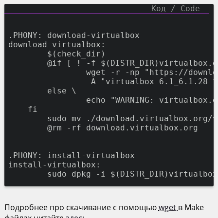
.PHONY: download-virtualbox

download-virtualbox:

	$(check_dir)

	@if [ ! -f $(DISTR_DIR)virtualbox.deb ]; then \

		wget -r -np "https://download.virtualbox.org/virtualbox/6.1.28/" \

		-A "virtualbox-6.1_6.1.28-*eoan_amd64.deb"; \

	else \

		echo "WARNING: virtualbox.deb already exists"; \

    fi

	sudo mv ./download.virtualbox.org/virtualbox/6.1.28/* $(DISTR_DIR)virtualbox.deb

	@rm -rf download.virtualbox.org

.PHONY: install-virtualbox

install-virtualbox:

Подробнее про скачивание с помощью
wget
в Make