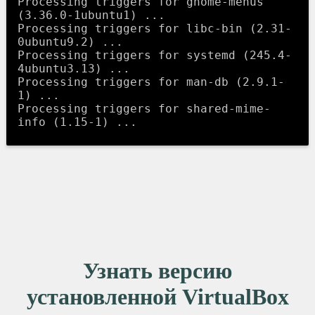
Processing triggers for gnome-menus 
(3.36.0-1ubuntu1) ...

Processing triggers for libc-bin (2.31-
0ubuntu9.2) ...

Processing triggers for systemd (245.4-
4ubuntu3.13) ...

Processing triggers for man-db (2.9.1-
1) ...

Processing triggers for shared-mime-
Узнать версию
установленной VirtualBox