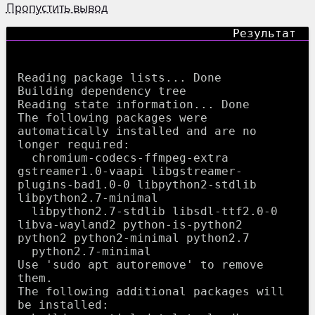
Пропустить вывод
Reading package lists... Done

Building dependency tree       

Reading state information... Done

The following packages were 
automatically installed and are no 
longer required:

  chromium-codecs-ffmpeg-extra 
gstreamer1.0-vaapi libgstreamer-
plugins-bad1.0-0 libpython2-stdlib 
libpython2.7-minimal

  libpython2.7-stdlib libsdl-ttf2.0-0 
libva-wayland2 python-is-python2 
python2 python2-minimal python2.7

  python2.7-minimal

Use 'sudo apt autoremove' to remove 
them.

The following additional packages will 
be installed:
