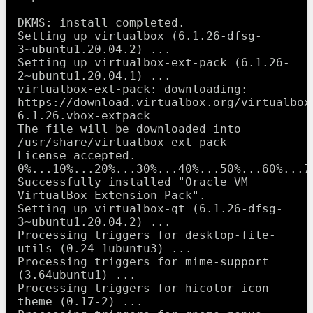
DKMS: install completed.

Setting up virtualbox (6.1.26-dfsg-
3~ubuntu1.20.04.2) ...

Setting up virtualbox-ext-pack (6.1.26-
2~ubuntu1.20.04.1) ...

virtualbox-ext-pack: downloading: 
https://download.virtualbox.org/virtualbox
6.1.26.vbox-extpack

The file will be downloaded into 
/usr/share/virtualbox-ext-pack

License accepted.

0%...10%...20%...30%...40%...50%...60%...7
Successfully installed "Oracle VM 
VirtualBox Extension Pack".

Setting up virtualbox-qt (6.1.26-dfsg-
3~ubuntu1.20.04.2) ...

Processing triggers for desktop-file-
utils (0.24-1ubuntu3) ...

Processing triggers for mime-support 
(3.64ubuntu1) ...

Processing triggers for hicolor-icon-
theme (0.17-2) ...
