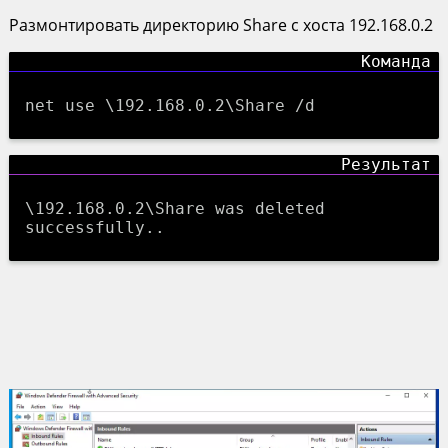
Размонтировать директорию Share с хоста 192.168.0.2
net use \192.168.0.2\Share /d
\192.168.0.2\Share was deleted
successfully..