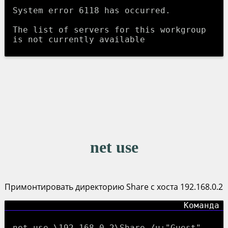
System error 6118 has occurred.

The list of servers for this workgroup 
net use
Примонтировать директорию Share с хоста 192.168.0.2
net use \192.168.0.2\Share /u:"Guest"