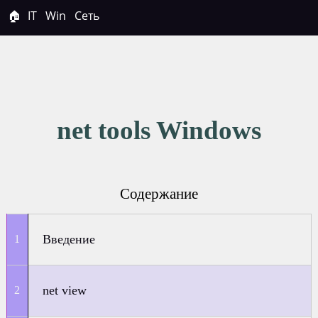
🏠
IT
Win
Сеть
net tools Windows
Содержание
Введение
net view