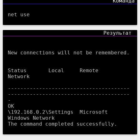
net use
New connections will not be remembered.

Status       Local     Remote                    
Network

---------------------------------------
---------------------------------------
-

OK                     
\192.168.0.2\Settings  Microsoft 
Windows Network
