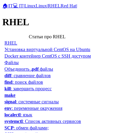
🏠
|
IT
💻 IT
|
Linux
Linux
|
RHEL
Red Hat
|
RHEL
Статьи про RHEL
RHEL
Установка виртуальной CentOS на Ubuntu
Docker контейнер CentOS с SSH доступом
Файлы
Объединить
.pdf
файлы
diff
: сравнение файлов
find
: поиск файлов
kill
: завершить процесс
make
signal
: системные сигналы
env
: переменные окружения
localectl
: язык
systemctl
: Список активных сервисов
SCP
: обмен файлами;