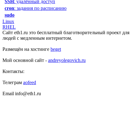
SSH
: удалённый доступ
cron
: задания по расписанию
sudo
Linux
RHEL
Сайт eth1.ru это бесплатный благотворительный проект для
людей с медленным интернетом.
Размещён на хостинге
beget
Мой основной сайт -
andreyolegovich.ru
Контакты:
Телеграм
aofeed
Email info@eth1.ru