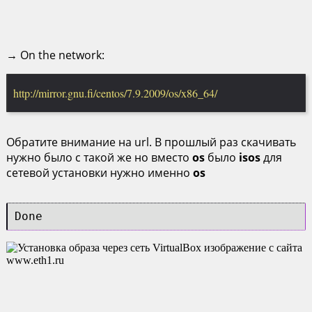
→ On the network:
http://mirror.gnu.fi/centos/7.9.2009/os/x86_64/
Обратите внимание на url. В прошлый раз скачивать
нужно было с такой же но вместо
os
было
isos
для
сетевой установки нужно именно
os
Done