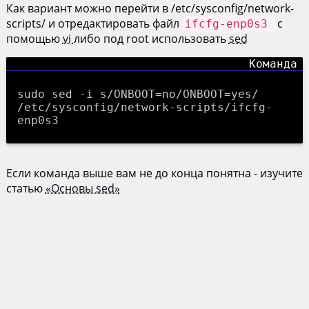
Как вариант можно перейти в /etc/sysconfig/network-
scripts/ и отредактировать файл
с
ifcfg-enp0s3
помощью
vi
либо под root использовать
sed
sudo sed -i s/ONBOOT=no/ONBOOT=yes/
/etc/sysconfig/network-scripts/ifcfg-
enp0s3
Если команда выше вам не до конца понятна - изучите
статью
«Основы sed»